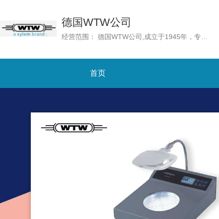
德国WTW公司
经营范围： 德国WTW公司,成立于1945年，专门从事水质分析的高质量测量技术的开发和制造。自2011年以来，WTW属于Xylem Analytics，后者是Xylem Inc.的一部分，Xylem Inc.是一家致力于解决世界上最具挑战性和最基本的水问题的全球性公司。
首页