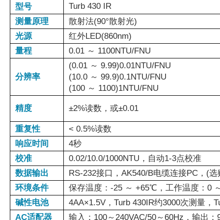
Turb 430 IR
型号
测量原理
散射法(90°散射光)
光源
红外LED(860nm)
量程
0.01 ～ 1100NTU/FNU
(0.01 ～ 9.99)0.01NTU/FNU
分辨率
(10.0 ～ 99.9)0.1NTU/FNU
(100 ～ 1100)1NTU/FNU
精度
±2%读数，或±0.01
重复性
< 0.5%读数
响应时间
4秒
校准
0.02/10.0/1000NTU，自动1-3点校准
数据输出
RS-232接口，AK540/B电缆连接PC，
环境条件
保存温度：-25 ～ +65℃，工作温度：0 ～
碱性电池
4AA×1.5V，Turb 430IR约3000次测量，T
AC适配器
输入：100～240VAC/50～60Hz，输出：9V