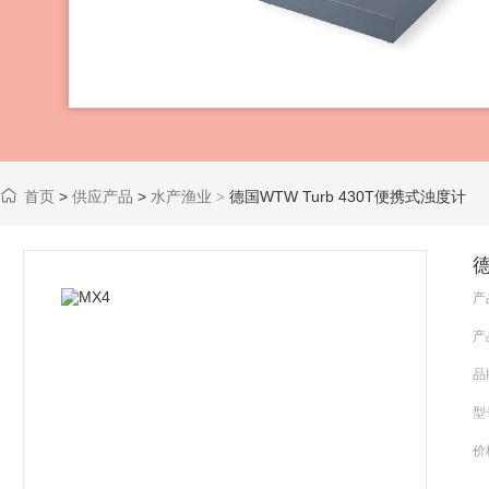
首页
>
供应产品
>
水产渔业
德国WTW Turb 430T便携式浊度计
>
德
产
产
品
型
价