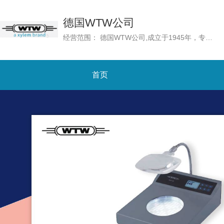
德国WTW公司
经营范围： 德国WTW公司,成立于1945年，专门从事水质分析的高质量测量技术的开发和制造。自2011年以来，WTW属于Xylem Analytics，后者是Xylem Inc.的一部分，Xylem Inc.是一家致力于解决世界上最具挑战性和最基本的水问题的全球性公司。
首页