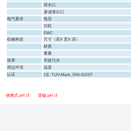
排水口
渗滤液出口
电气要求
电压
功耗
EMC
机械构造
尺寸（高X 宽X 深）
材质
重量
保养
市政污水
周边环境
温度
认证
CE, TUV-Mark, DIN-GOST
便携式 pH 计
雷磁 pH 计