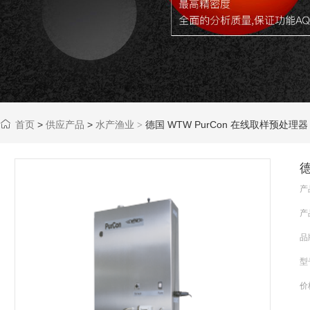
首页
>
供应产品
>
水产渔业
德国 WTW PurCon 在线取样预处理器
>
德
产
产
品
型
价