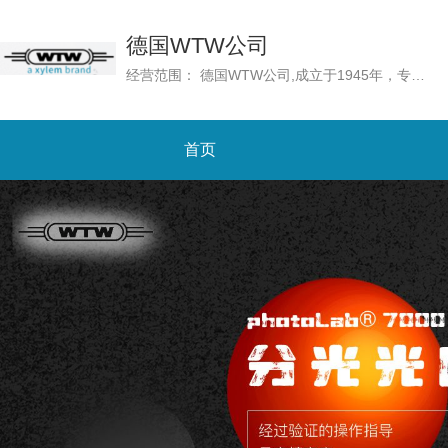
德国WTW公司
经营范围： 德国WTW公司,成立于1945年，专门从事水质分析的高质量测量技术的开发和制造。自2011年以来，WTW属于Xylem Analytics，后者是Xylem Inc.的一部分，Xylem Inc.是一家致力于解决世界上最具挑战性和最基本的水问题的全球性公司。
首页